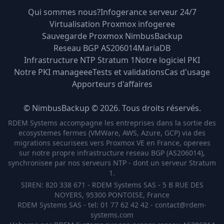
Qui sommes nous?
Infogerance serveur 24/7
Virtualisation Proxmox infogeree
Sauvegarde Proxmox NimbusBackup
Reseau BGP AS206014
MariaDB
Infrastructure NTP Stratum 1
Notre logiciel PKI
Notre PKI manageee
Tests et validations
Cas d'usage
Apporteurs d'affaires
©
NimbusBackup © 2026. Tous droits réservés.
RDEM Systems accompagne les entreprises dans la sortie des
ecosystemes fermes (VMWare, AWS, Azure, GCP) via des
migrations securisees vers Proxmox VE en France, operees
sur notre propre infrastructure reseau BGP (AS206014),
synchronisee par nos serveurs NTP - dont un serveur Stratum
1.
SIREN: 820 338 671 - RDEM Systems SAS - 5 B RUE DES
NOYERS, 95300 PONTOISE, France
RDEM Systems SAS - tel: 01 77 62 42 42 - contact@rdem-
systems.com