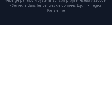
Heberge par RDEM Systems sur son propre reseau AS206014
- Serveurs dans les centres de donnees Equinix, region
Parisienne