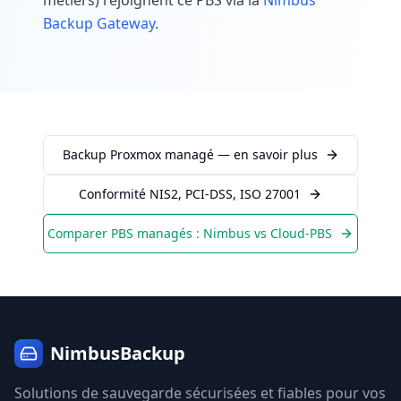
métiers) rejoignent ce PBS via la
Nimbus
Backup Gateway
.
Backup Proxmox managé — en savoir plus
Conformité NIS2, PCI-DSS, ISO 27001
Comparer PBS managés : Nimbus vs Cloud-PBS
NimbusBackup
Solutions de sauvegarde sécurisées et fiables pour vos