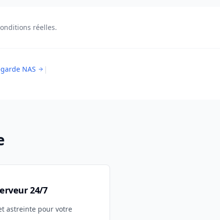
onditions réelles.
egarde NAS
|
e
erveur 24/7
t astreinte pour votre