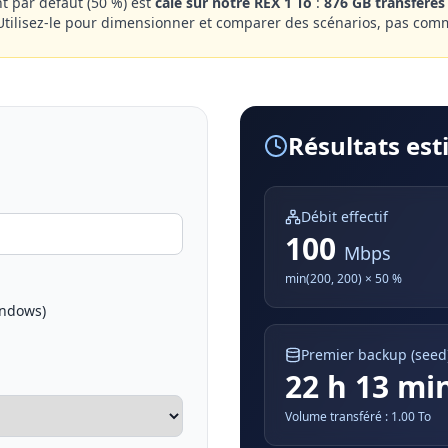
t par défaut (50 %) est
calé sur notre REX 1 To
:
876 GB transférés
 Utilisez-le pour dimensionner et comparer des scénarios, pas com
Résultats es
Débit effectif
100
Mbps
min(
200
,
200
) ×
50
%
indows)
Premier backup (seed
22 h 13 mi
Volume transféré :
1.00
To