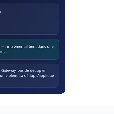
n
 — l'incrémental tient dans une
nne.
a Gateway, pas de dédup en
volume plein. La dédup s'applique