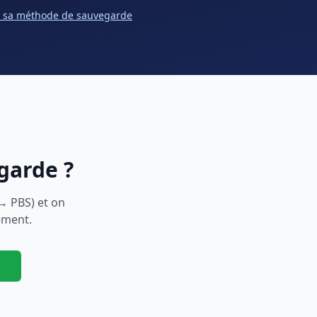
r sa méthode de sauvegarde
garde ?
→ PBS) et on
ement.