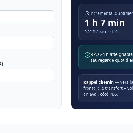
Incrémental quotidie
1 h 7 min
0.05
To/jour modifiés
RPO 24 h atteignable
sauvegarde quotidie
%)
Rappel chemin —
vers l
frontal : le transfert = 
en aval, côté PBS.