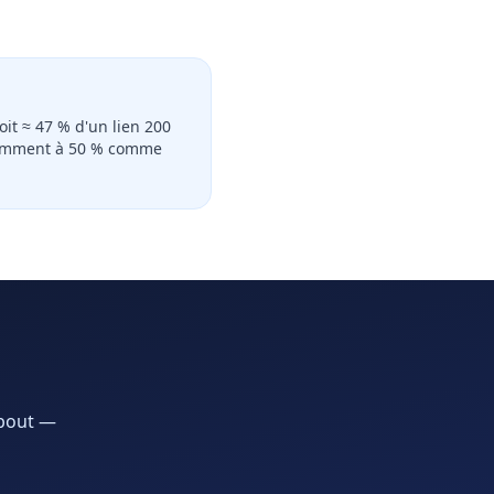
soit ≈ 47 % d'un lien 200
demment à 50 % comme
 bout —