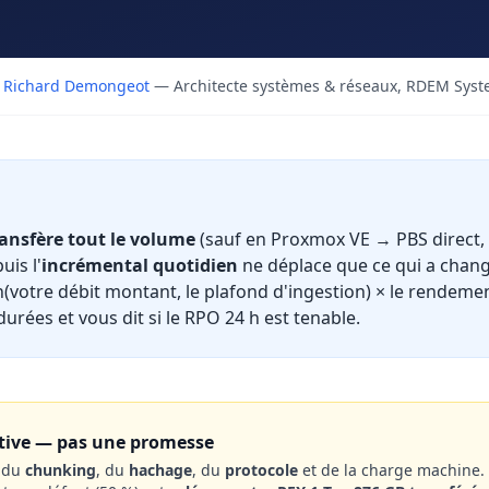
Richard Demongeot
— Architecte systèmes & réseaux, RDEM Sys
ansfère tout le volume
(sauf en Proxmox VE → PBS direct, 
uis l'
incrémental quotidien
ne déplace que ce qui a chan
(votre débit montant, le plafond d'ingestion) × le rendemen
durées et vous dit si le RPO 24 h est tenable.
ative — pas une promesse
d du
chunking
, du
hachage
, du
protocole
et de la charge machine. A