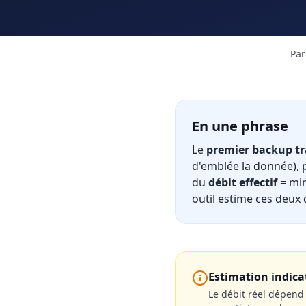
Par
En une phrase
Le
premier backup tr
d'emblée la donnée), p
du
débit effectif
= min
outil estime ces deux 
Estimation indic
Le débit réel dépen