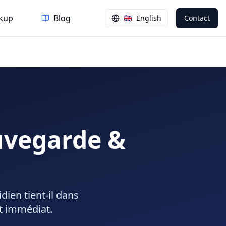
ckup
Blog
🇬🇧
English
Contact
auvegarde &
dien tient-il dans
st immédiat.