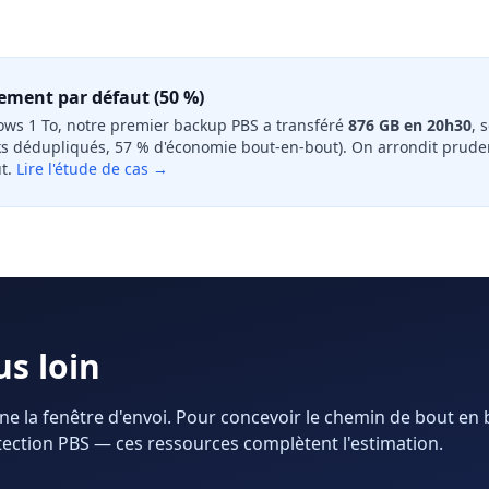
dement par défaut (50 %)
ws 1 To, notre premier backup PBS a transféré
876 GB en 20h30
, 
s dédupliqués, 57 % d'économie bout-en-bout). On arrondit pru
t.
Lire l'étude de cas →
us loin
ne la fenêtre d'envoi. Pour concevoir le chemin de bout en
tection PBS — ces ressources complètent l'estimation.