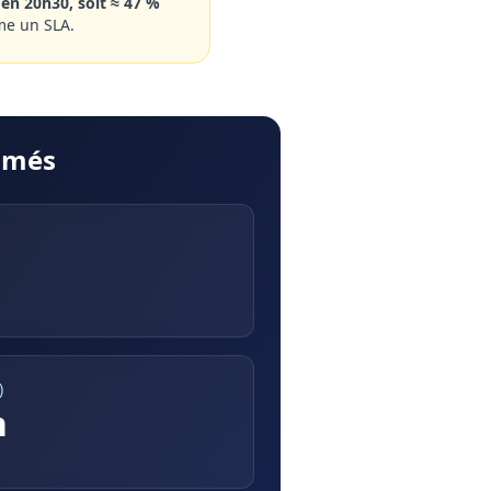
 en 20h30, soit ≈ 47 %
me un SLA.
timés
)
n