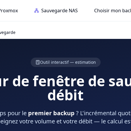
Proxmox
Sauvegarde NAS
Choisir mon ba
uvegarde
Outil interactif — estimation
r de fenêtre de s
débit
ps pour le
premier backup
? L'incrémental quoti
eignez votre volume et votre débit — le calcul e