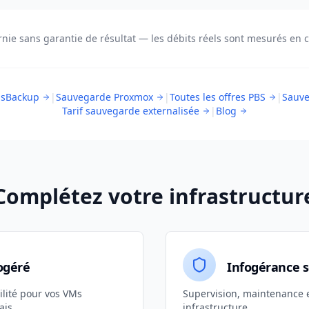
rnie sans garantie de résultat — les débits réels sont mesurés en c
usBackup
|
Sauvegarde Proxmox
|
Toutes les offres PBS
|
Sauv
Tarif sauvegarde externalisée
|
Blog
Complétez votre infrastructur
ogéré
Infogérance s
lité pour vos VMs
Supervision, maintenance e
ais
infrastructure