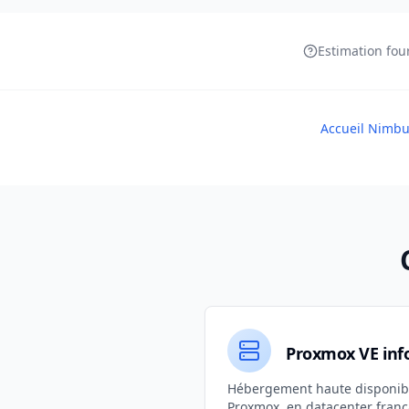
Estimation fou
Accueil Nimb
Proxmox VE inf
Hébergement haute disponibi
Proxmox, en datacenter franç