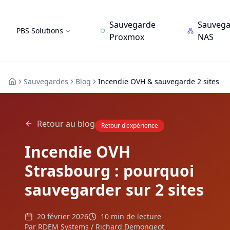
Sauvegarde
Sauveg
PBS Solutions
Proxmox
NAS
Sauvegardes
Blog
Incendie OVH & sauvegarde 2 sites
RDEM Systems
Retour au blog
Retour d'expérience
Incendie OVH
Strasbourg : pourquoi
sauvegarder sur 2 sites
20 février 2026
10 min
de lecture
Par
RDEM Systems
/
Richard Demongeot