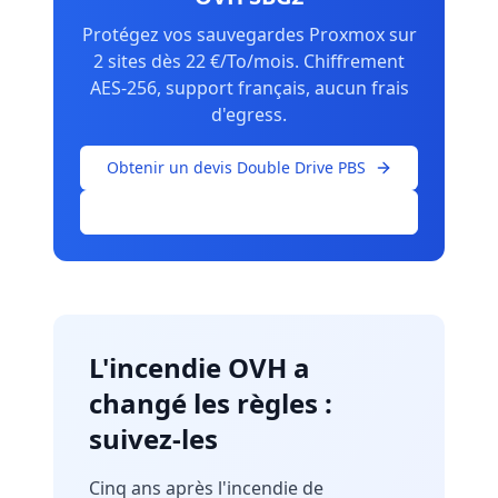
Protégez vos sauvegardes Proxmox sur
2 sites dès 22 €/To/mois. Chiffrement
AES-256, support français, aucun frais
d'egress.
Obtenir un devis Double Drive PBS
Détails de l'offre
L'incendie OVH a
changé les règles :
suivez-les
Cinq ans après l'incendie de