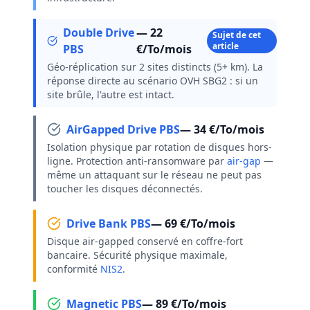
Double Drive
— 22
Sujet de cet
article
PBS
€/To/mois
Géo-réplication sur 2 sites distincts (5+ km). La
réponse directe au scénario OVH SBG2 : si un
site brûle, l'autre est intact.
AirGapped Drive PBS
— 34 €/To/mois
Isolation physique par rotation de disques hors-
ligne. Protection anti-ransomware par
air-gap
—
même un attaquant sur le réseau ne peut pas
toucher les disques déconnectés.
Drive Bank PBS
— 69 €/To/mois
Disque air-gapped conservé en coffre-fort
bancaire. Sécurité physique maximale,
conformité
NIS2
.
Magnetic PBS
— 89 €/To/mois